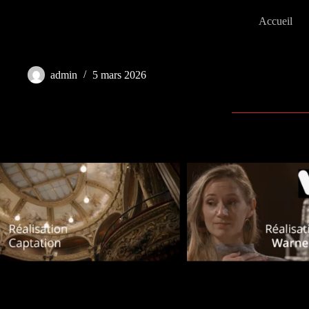
Passer
au
Accueil
contenu
Étiquette de portfolio : Paca
admin
5 mars 2026